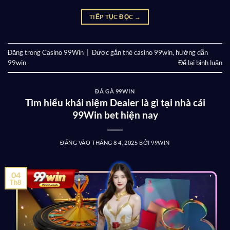
TIẾP TỤC ĐỌC
→
Đăng trong
Casino 99Win
|
Được gắn thẻ
casino 99win
,
hướng dẫn
99win
Để lại bình luận
ĐÁ GÀ 99WIN
Tìm hiểu khái niệm Dealer là gì tại nhà cái
99Win bet hiện nay
ĐĂNG VÀO
THÁNG 8 4, 2025
BỞI
99WIN
04
Th8