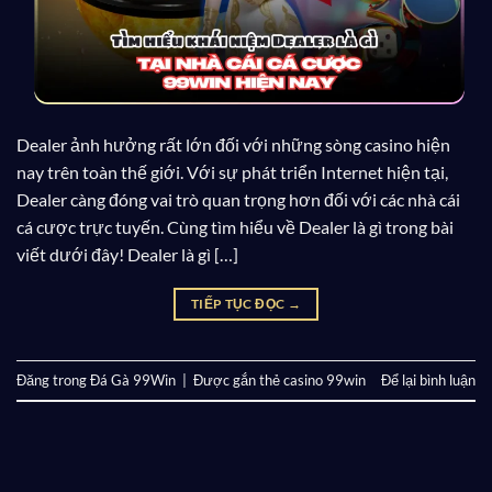
Dealer ảnh hưởng rất lớn đối với những sòng casino hiện
nay trên toàn thế giới. Với sự phát triển Internet hiện tại,
Dealer càng đóng vai trò quan trọng hơn đối với các nhà cái
cá cược trực tuyến. Cùng tìm hiểu về Dealer là gì trong bài
viết dưới đây! Dealer là gì […]
TIẾP TỤC ĐỌC
→
Đăng trong
Đá Gà 99Win
|
Được gắn thẻ
casino 99win
Để lại bình luận